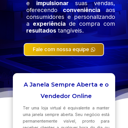
e
impulsionar
suas vendas,
oferecendo
conveniência
aos
consumidores e personalizando
a
experiência
de compra com
resultados
tangíveis.
Fale com nossa equipe
A Janela Sempre Aberta e o
Vendedor Online
Ter uma loja virtual é equivalente a manter
uma janela sempre aberta. Seu negócio está
permanentemente visível, pronto para
receber clientes a qualquer hora do dia ou